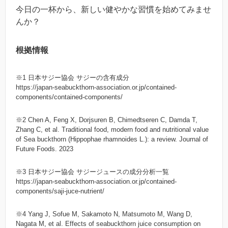
今日の一杯から、新しい健やかな習慣を始めてみませ
んか？
根拠情報
※1 日本サジー協会 サジーの含有成分
https://japan-seabuckthorn-association.or.jp/contained-
components/contained-components/
※2 Chen A, Feng X, Dorjsuren B, Chimedtseren C, Damda T,
Zhang C, et al. Traditional food, modern food and nutritional value
of Sea buckthorn (
Hippophae rhamnoides L.
): a review. Journal of
Future Foods. 2023
※3 日本サジー協会 サジージュースの成分分析一覧
https://japan-seabuckthorn-association.or.jp/contained-
components/saji-juce-nutrient/
※4 Yang J, Sofue M, Sakamoto N, Matsumoto M, Wang D,
Nagata M, et al. Effects of seabuckthorn juice consumption on