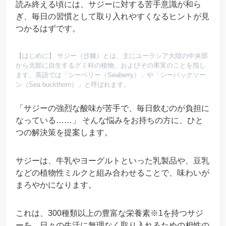
読み終える頃には、サジーに対する苦手意識が和ら
ぎ、毎日の習慣として取り入れやすくなるヒントが見
つかるはずです。
【はじめに】 サジー（沙棘）とは、主にユーラシア大陸の中央部
から北部に自生するグミ科の植物、およびその果実のことを指し
ます。英語では「シーベリー（Seaberry）」や「シーバックソー
ン（Sea buckthorn）」と呼ばれます。
「サジーの強烈な酸味が苦手で、毎日飲むのが負担に
なっている……」 そんな悩みをお持ちの方に、ひと
つの解決策を提案します。
サジーは、牛乳やヨーグルトといった乳製品や、豆乳
などの植物性ミルクと組み合わせることで、味わいが
まろやかになります。
これは、300種類以上の豊富な栄養素※1を持つサジ
ーを、日々の生活に無理なく取り入れるための相性の