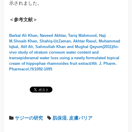
示されました。
＜参考文献＞
Barkat Ali Khan, Naveed Akhtar, Tariq Mahmood, Haji
M.Shoaib Khan, Shahiq-UzZaman, Akhtar Rasul, Muhammad
Iqbal, Atif Ali, Salimullah Khan and Mughal Qayum(2011)/In-
vivo study of stratum corneum water content and
transepideramal water loss using a newly formulated topical
cream of hippophae rhamnoides fruit extract/Afr. J. Pharm.
Pharmacol./5/1092-1095
サジーの研究
肌保湿
,
皮膚バリア