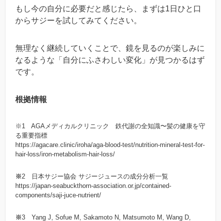
もし今の自分に必要だと感じたら、まずは1日ひと口
からサジーを試してみてください。
無理なく継続していくことで、鏡を見るのが楽しみに
なるような「自分にふさわしい変化」が見つかるはず
です。
根拠情報
※1 AGAメディカルクリニック 鉄代謝の全知識〜髪の健康を守
る重要指標
https://agacare.clinic/iroha/aga-blood-test/nutrition-mineral-test-for-
hair-loss/iron-metabolism-hair-loss/
※
2 日本サジー協会 サジージュースの成分分析一覧
https://japan-seabuckthorn-association.or.jp/contained-
components/saji-juce-nutrient/
※
3 Yang J, Sofue M, Sakamoto N, Matsumoto M, Wang D,