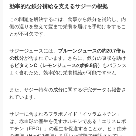
効率的な鉄分補給を支えるサジーの根拠
この問題を解決するには、食事から鉄分を補給し、内
側の巡りを整えて髪まで栄養を届ける手助けをするこ
とが不可欠です。
サジージュースには、
プルーンジュースの約20.7倍も
の鉄分
が含まれています。さらに、鉄分の吸収を助け
る
ビタミンC（レモンジュースの約9.8倍）
もバランス
よく含むため、効率的な栄養補給が可能です※2。
また、サジー特有の成分に関する研究データも報告さ
れています。
サジーに含まれるフラボノイド「イソラムネチン」
は、赤血球の産生を促すホルモンである「エリスロポ
エチン（EPO）」の産生を促進することが、ヒト由来
の細胞（HepG2細胞）を用いた試験で確認されてい