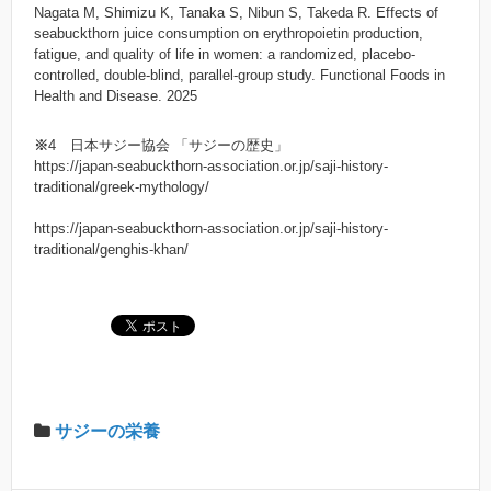
Nagata M, Shimizu K, Tanaka S, Nibun S, Takeda R. Effects of
seabuckthorn juice consumption on erythropoietin production,
fatigue, and quality of life in women: a randomized, placebo-
controlled, double-blind, parallel-group study. Functional Foods in
Health and Disease. 2025
※
4 日本サジー協会 「サジーの歴史」
https://japan-seabuckthorn-association.or.jp/saji-history-
traditional/greek-mythology/
https://japan-seabuckthorn-association.or.jp/saji-history-
traditional/genghis-khan/
サジーの栄養