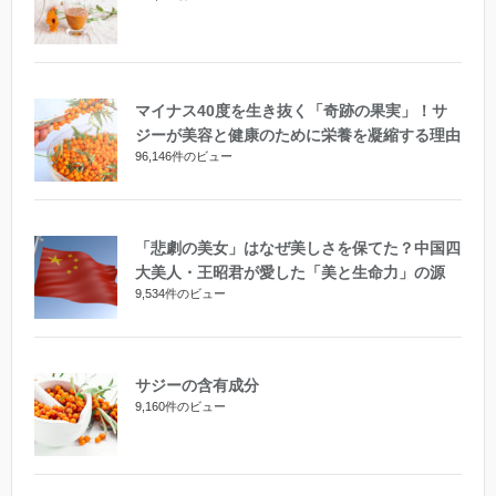
マイナス40度を生き抜く「奇跡の果実」！サ
ジーが美容と健康のために栄養を凝縮する理由
96,146件のビュー
「悲劇の美女」はなぜ美しさを保てた？中国四
大美人・王昭君が愛した「美と生命力」の源
9,534件のビュー
サジーの含有成分
9,160件のビュー