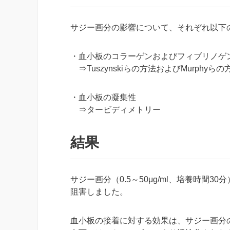
サジー画分の影響について、それぞれ以下
・血小板のコラーゲンおよびフィブリノゲ
⇒Tuszynskiらの方法およびMurphyらの
・血小板の凝集性
⇒タービディメトリー
結果
サジー画分（0.5～50μg/ml、培養時
阻害しました。
血小板の接着に対する効果は、サジー画分の