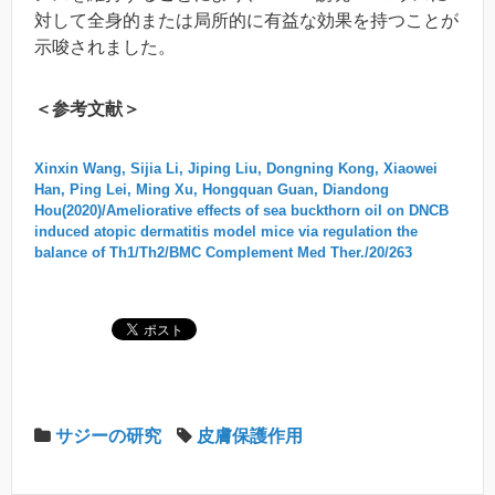
対して全身的または局所的に有益な効果を持つことが
示唆されました。
＜参考文献＞
Xinxin Wang, Sijia Li, Jiping Liu, Dongning Kong, Xiaowei
Han, Ping Lei, Ming Xu, Hongquan Guan, Diandong
Hou(2020)/Ameliorative effects of sea buckthorn oil on DNCB
induced atopic dermatitis model mice via regulation the
balance of Th1/Th2/BMC Complement Med Ther./20/263
サジーの研究
皮膚保護作用