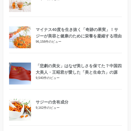
マイナス40度を生き抜く「奇跡の果実」！サ
ジーが美容と健康のために栄養を凝縮する理由
96,158件のビュー
「悲劇の美女」はなぜ美しさを保てた？中国四
大美人・王昭君が愛した「美と生命力」の源
9,540件のビュー
サジーの含有成分
9,162件のビュー