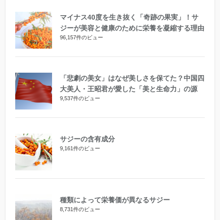
マイナス40度を生き抜く「奇跡の果実」！サ
ジーが美容と健康のために栄養を凝縮する理由
96,157件のビュー
「悲劇の美女」はなぜ美しさを保てた？中国四
大美人・王昭君が愛した「美と生命力」の源
9,537件のビュー
サジーの含有成分
9,161件のビュー
種類によって栄養価が異なるサジー
8,731件のビュー