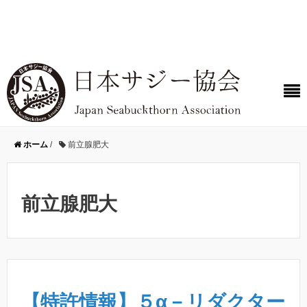
ホーム
/
前立腺肥大
前立腺肥大
【特許情報】５α－リダクター